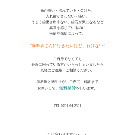
歯が痛い・揺れている・欠けた、
入れ歯が合わない・痛い、
うまく歯磨き出来ない、歯石が気になるなど
異常を感じているのに
疾病や傷病によって、
”歯医者さんに行きたいけど、行けない”
ご自身でなくても
身近に困っている方がいらっしゃいましたら
気軽にご連絡・ご相談ください。
歯科医と衛生士が、ご自宅・施設まで
無料検診
お伺いして、
を行います。
TEL 0794-64-2321
話は変わりますが・・・